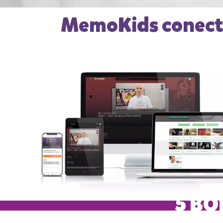
MemoKids conecta 
5 BÔ