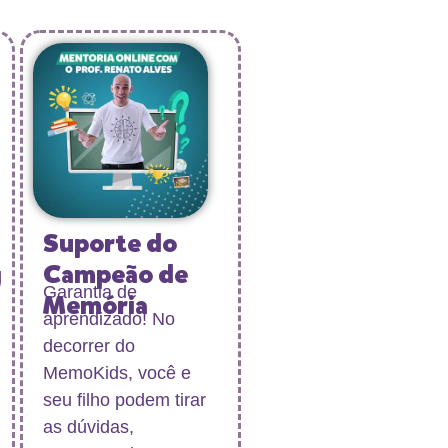
Suporte do
Campeão de
g
Garantia de
Memória
aprendizado! No
decorrer do
MemoKids, você e
seu filho podem tirar
as dúvidas,