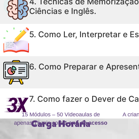
4. Técnicas de Memorização 
Ciências e Inglês.
5. Como Ler, Interpretar e E
6. Como Preparar e Apresent
7. Como fazer o Dever de C
15 Módulos – 50 Videoaulas de
A cria
Carga Horária
apenas 15 min com
1 ano de acesso