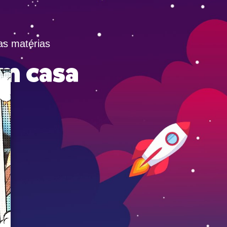
as matérias
m casa