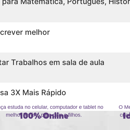
para Matemática, Português, Históri
screver melhor
ar Trabalhos em sala de aula
asa 3X Mais Rápido
nça estuda no celular, computador e tablet no
O Me
100% Online
I
melhor horário para pais e filhos.
cria