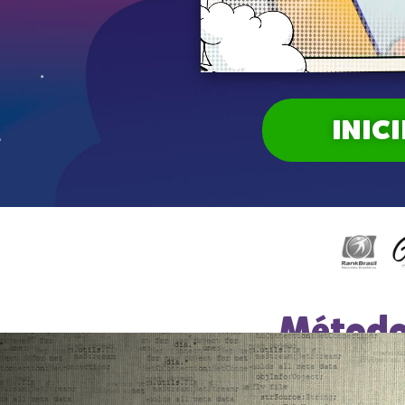
INIC
Método 