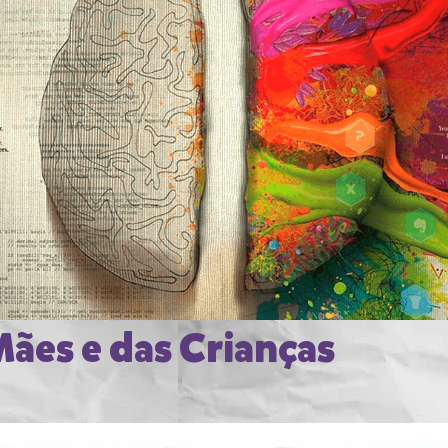
moKids transformou a v
Mães e das Crianças
nicas de Estudo 100%
entadas na Neurociên