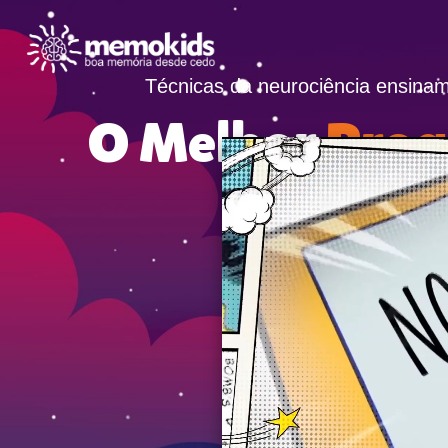
Técnicas da neurociência ensinam
O Melhor
Prog