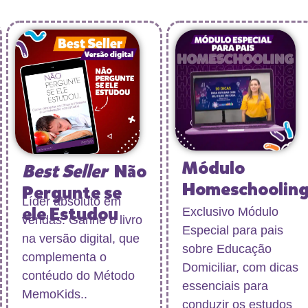
Módulo
Best Seller
Não
Homeschoolin
Pergunte se
Líder absoluto em
ele Estudou
Exclusivo Módulo
vendas. Ganhe o livro
Especial para pais
na versão digital, que
sobre Educação
complementa o
Domiciliar, com dicas
contéudo do Método
essenciais para
MemoKids..
conduzir os estudos