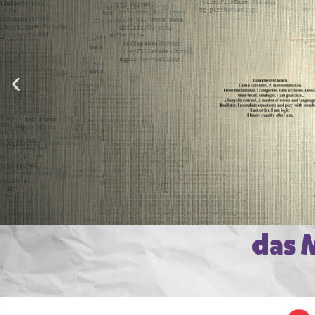
Veja como Me
das 
Téc
Fundam