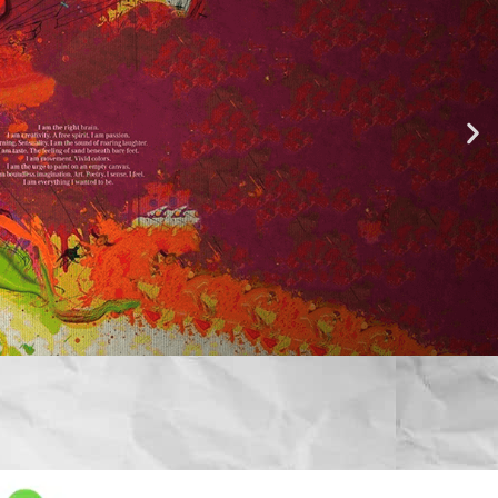
ida
cia