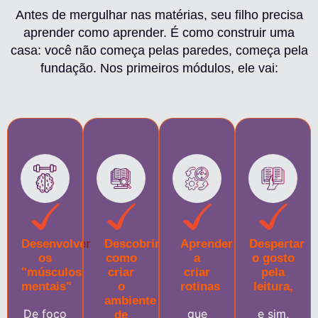
Antes de mergulhar nas matérias, seu filho precisa
aprender como aprender. É como construir uma
casa: você não começa pelas paredes, começa pela
fundação. Nos primeiros módulos, ele vai:
Desenvolver
Descobrir
Aprender
Despertar
os
como
a
o gosto
"músculos
criar
criar
pela
mentais"
o
rotinas
leitura,
ambiente
De foco
que
e sim,
de