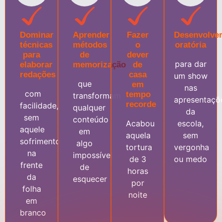
Dominar
Aprender
Fazer
Desenvolve
técnicas
métodos
o
oratória
para
de
dever
para dar
elaborar
memorização
de
redações
casa
um show
que
em
nas
com
tempo
transformam
apresentaçõ
recorde
facilidade,
qualquer
da
sem
conteúdo
Acabou
escola,
aquele
em
aquela
sem
sofrimento
algo
tortura
vergonha
na
impossível
de 3
ou medo
frente
de
horas
da
esquecer
por
folha
noite
em
branco