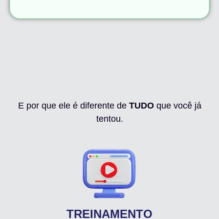
Conheça o Método
MemoKids
E por que ele é diferente de
TUDO
que você já
tentou.
TREINAMENTO