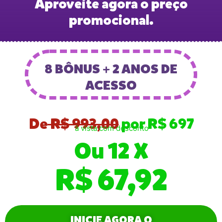
Aproveite agora o preço
promocional.
8 BÔNUS + 2 ANOS DE
ACESSO
De
R$ 993,00
por R$ 697
à vista com desconto
Ou 12 X
R$ 67,92
INICIE AGORA O