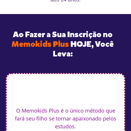
Ao Fazer a Sua Inscrição no
Memokids Plus
HOJE, Você
Leva:
O Memokids Plus é o único método que
fará seu filho se tornar apaixonado pelos
estudos.