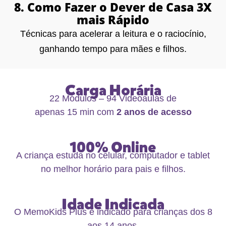
8. Como Fazer o Dever de Casa 3X
mais Rápido
Técnicas para acelerar a leitura e o raciocínio,
ganhando tempo para mães e filhos.
Carga Horária
22 Módulos – 94 Videoaulas de
apenas 15 min com
2 anos de acesso
100% Online
A criança estuda no celular, computador e tablet
no melhor horário para pais e filhos.
Idade Indicada
O MemoKids Plus é indicado para crianças dos 8
aos 14 anos.