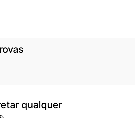
rovas
pretar qualquer
o.