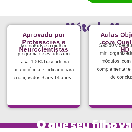
Método Memo
Aprovado por
Aulas Obj
Professores e
com Qual
São 50 videoau
MemoKids é o melhor
Neurocientistas
HD
min, organizad
programa de estudos em
módulos, com 
casa, 100% baseado na
complementar e c
neurociência e indicado para
de conclu
crianças dos 8 aos 14 anos.
O que seu filho 