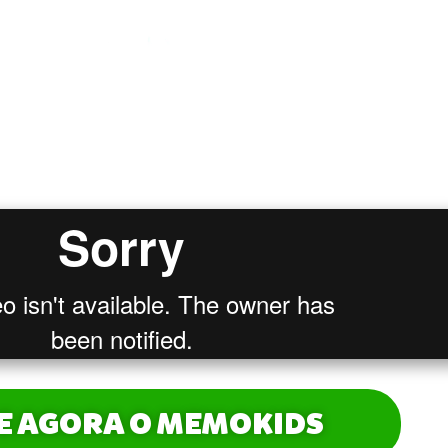
ta exclusiva pra v
gou até aqui!
IE AGORA O MEMOKIDS