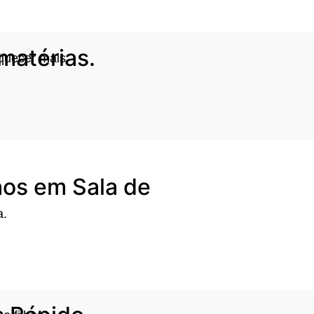
matérias.
quecer mais.
hos em Sala de
a.