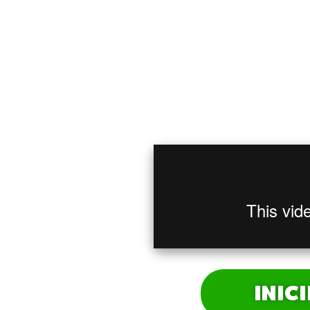
Tenho uma ofer
che
INIC