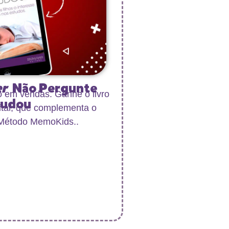
er
Não Pergunte
o em vendas. Ganhe o livro
tudou
ital, que complementa o
Método MemoKids..