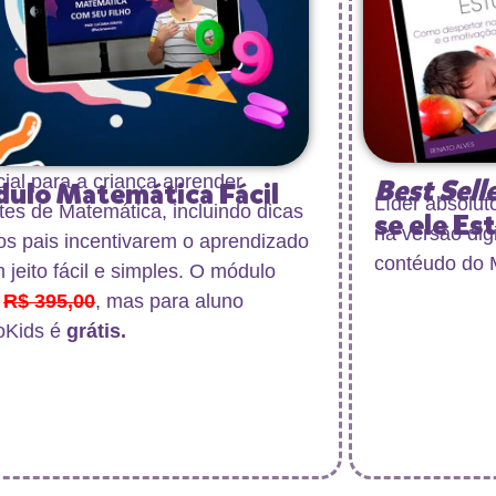
ial para a criança aprender
Best Sell
ulo Matemática Fácil
Líder absolut
es de Matemática, incluindo dicas
se ele Es
na versão dig
os pais incentivarem o aprendizado
contéudo do 
 jeito fácil e simples. O módulo
a
R$ 395,00
, mas para aluno
Kids é
grátis.