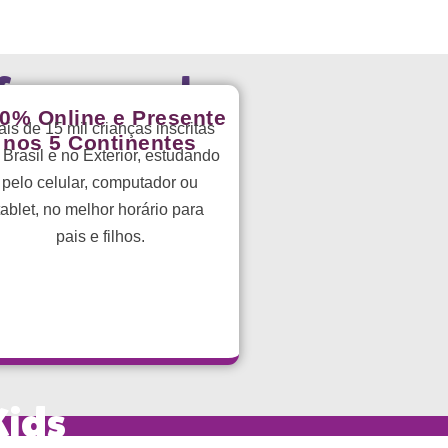
orço escolar
0% Online e Presente
is de 15 mil crianças inscritas
nos 5 Continentes
 Brasil e no Exterior, estudando
pelo celular, computador ou
tablet, no melhor horário para
pais e filhos.
Kids