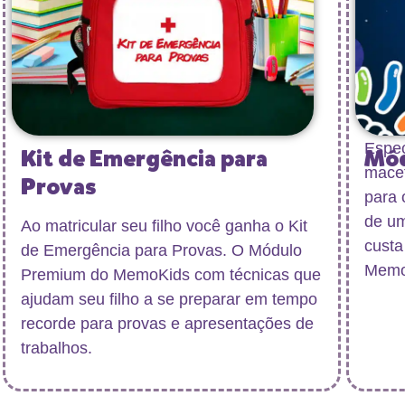
Espec
Kit de Emergência para
Mód
macet
Provas
para 
de um
Ao matricular seu filho você ganha
o
Kit
cust
de Emergência para Provas
. O Módulo
Memo
Premium do MemoKids com técnicas que
ajudam seu filho a se preparar em tempo
recorde para provas e apresentações de
trabalhos.