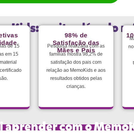
Kids: muito além do ref
etivas
98% de
10
Ma
idade
Satisfação das
las de 15
Pesquisa realizada com as
no
Mães e Pais
as em 15
famílias mostra 98,2% de
material
satisfação dos pais com
ertificado
relação ao MemoKids e aos
são.
resultados obtidos pelas
crianças.
vai aprender com o Memo