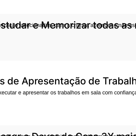
studar e Memorizar todas as 
ização selecionadas, para a criança aprender e não es
as de Apresentação de Trabal
ecutar e apresentar os trabalhos em sala com confianç