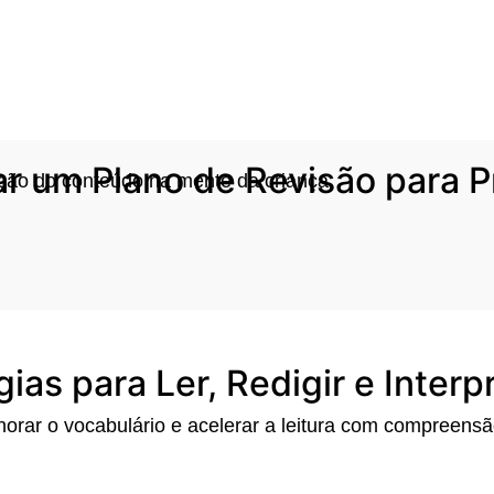
ar um Plano de Revisão para P
ação do conteúdo na mente da criança.
gias para Ler, Redigir e Inter
orar o vocabulário e acelerar a leitura com compreensã