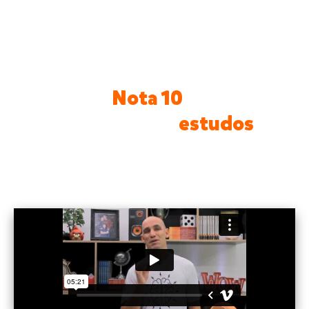
Transforme seu filho num aluno
Nota 10
e
apaixonado pelos
estudos
com
o Memokids.
Único método de estudo e memorização 100%
on-line
para jovens estudantes de 8 a 14 anos.