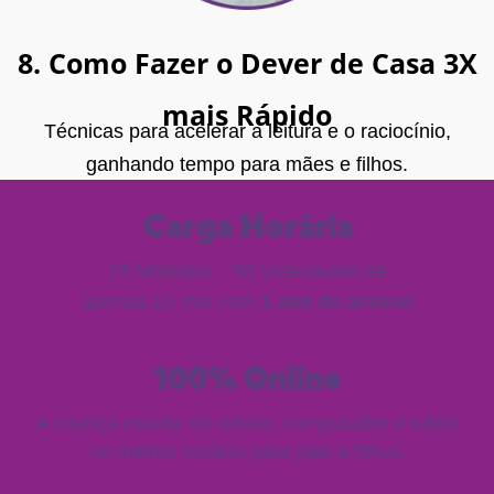
8. Como Fazer o Dever de Casa 3X
mais Rápido
Técnicas para acelerar a leitura e o raciocínio,
ganhando tempo para mães e filhos.
Carga Horária
15 Módulos – 50 Videoaulas de
apenas 15 min com
1 ano de acesso
100% Online
A criança estuda no celular, computador e tablet
no melhor horário para pais e filhos.