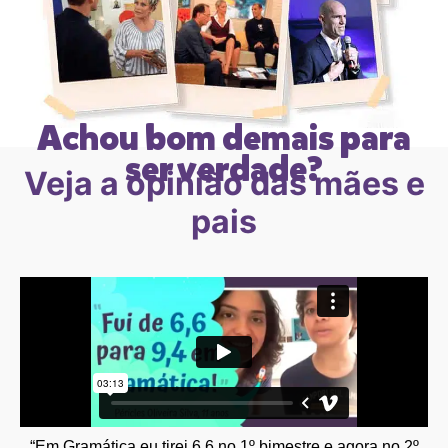
Achou bom demais para
ser verdade?
Veja a opinião das mães e
pais
“Em Gramática eu tirei 6,6 no 1º bimestre e agora no 2º