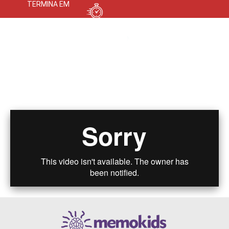
TERMINA EM
Descubra os 3 segredos pra
transformar o
seu filho num aluno nota 10!